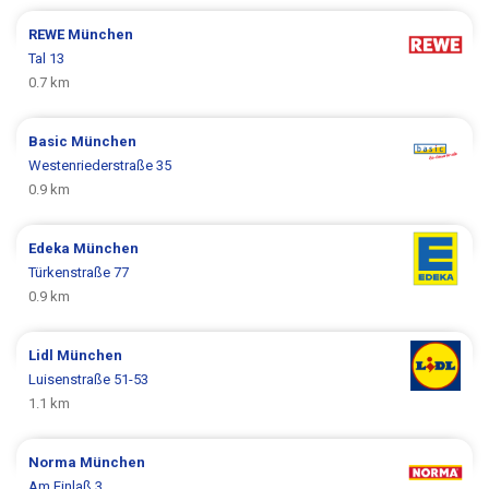
REWE
München
Tal 13
0.7 km
Basic
München
Westenriederstraße 35
0.9 km
Edeka
München
Türkenstraße 77
0.9 km
Lidl
München
Luisenstraße 51-53
1.1 km
Norma
München
Am Einlaß 3