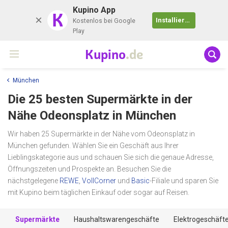
Kupino App
K
Installieren
Kostenlos bei Google
Play
Kupino
.de
München
Die 25 besten Supermärkte in der
Nähe
Odeonsplatz
in München
Wir haben 25 Supermärkte in der Nähe vom Odeonsplatz in
München gefunden. Wählen Sie ein Geschäft aus Ihrer
Lieblingskategorie aus und schauen Sie sich die genaue Adresse,
Öffnungszeiten und Prospekte an. Besuchen Sie die
nächstgelegene
REWE
,
VollCorner
und
Basic
-Filiale und sparen Sie
mit Kupino beim täglichen Einkauf oder sogar auf Reisen.
Supermärkte
Haushaltswarengeschäfte
Elektrogeschäft