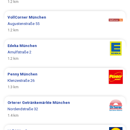
1.2 km
VollCorner
München
Augustenstraße 55
1.2 km
Edeka
München
Arnulfstraße 2
1.2 km
Penny
München
Klenzestraße 26
1.3 km
Orterer Getränkemärkte
München
Nordendstraße 32
1.4 km