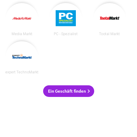
Media Markt
PC - Spezialist
Tootal Markt
expert TechnoMarkt
Ein Geschäft finden