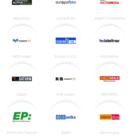
AlphaTecc
europafoto
expert Octomedia
HEM expert
Euronics XXL
Holzleitner
Saturn
K+B expert
MEDIMAX
Electronic Partner
Aetka
electro plus