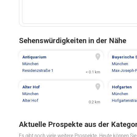
Sehenswürdigkeiten in der Nähe
Antiquarium
Bayerische 
München
München
Residenzstraße 1
Max-Joseph-P
< 0.1 km
Alter Hof
Hofgarten
München
München
Alter Hof
Hofgartenstr
0.2 km
Aktuelle Prospekte aus der Katego
Es gibt noch viele weitere Prospekte. Heute können Si