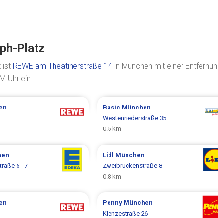
ph-Platz
 ist
REWE am Theatinerstraße 14
in München mit einer Entfernun
M Uhr ein.
en
Basic
München
Westenriederstraße 35
0.5 km
hen
Lidl
München
raße 5 - 7
Zweibrückenstraße 8
0.8 km
en
Penny
München
Klenzestraße 26