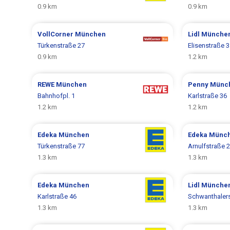
0.9 km
0.9 km
VollCorner
München
Lidl
Münche
Türkenstraße 27
Elisenstraße 3
0.9 km
1.2 km
REWE
München
Penny
Münc
Bahnhofpl. 1
Karlstraße 36
1.2 km
1.2 km
Edeka
München
Edeka
Münc
Türkenstraße 77
Arnulfstraße 2
1.3 km
1.3 km
Edeka
München
Lidl
Münche
Karlstraße 46
Schwanthalers
1.3 km
1.3 km