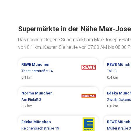
Supermärkte in der Nähe Max-Jose
Das nächstgelegene Supermarkt am Max-Joseph-Platz
von 0.1 km. Kaufen Sie heute von 07:00 AM bis 08:00 P
REWE
München
REWE
Münch
Theatinerstraße 14
Tal 13
0.1 km
0.4 km
Norma
München
Edeka
Münc
Am Einlaß 3
Zweibrückenst
0.7 km
0.8 km
Edeka
München
REWE
Münch
Reichenbachstraße 19
Müllerstraße 3