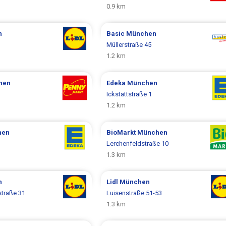
0.9 km
n
Basic
München
Müllerstraße 45
1.2 km
hen
Edeka
München
Ickstattstraße 1
1.2 km
hen
BioMarkt
München
Lerchenfeldstraße 10
1.3 km
n
Lidl
München
traße 31
Luisenstraße 51-53
1.3 km