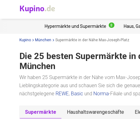
Kupino
.de
8
Hypermärkte und Supermärkte
Haus, G
Kupino
München
Supermärkte in der Nähe Max-Joseph-Platz
Die 25 besten Supermärkte in
München
Wir haben 25 Supermärkte in der Nähe vom Max-Joseph-
Lieblingskategorie aus und schauen Sie sich die genau
nächstgelegene
REWE
,
Basic
und
Norma
-Filiale und s
Supermärkte
Haushaltswarengeschäfte
El