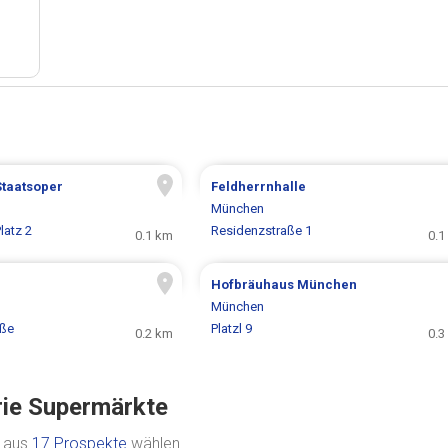
Staatsoper
Feldherrnhalle
München
latz 2
Residenzstraße 1
0.1 km
0.1
Hofbräuhaus München
München
aße
Platzl 9
0.2 km
0.3
rie Supermärkte
e aus
17 Prospekte
wählen.