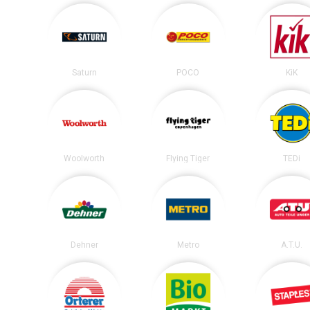
Saturn
POCO
KiK
Woolworth
Flying Tiger
TEDi
Dehner
Metro
A.T.U.