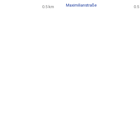
Maximilianstraße
0.5 km
0.5