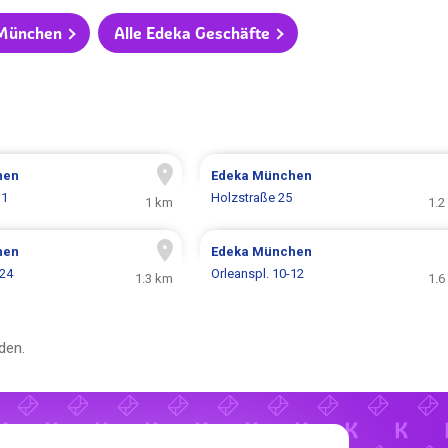
 München
Alle Edeka Geschäfte
hen
Edeka
München
 1
Holzstraße 25
1 km
1.2
hen
Edeka
München
 24
Orleanspl. 10-12
1.3 km
1.6
den.