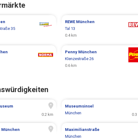
rmärkte
en
REWE
München
traße 35
Tal 13
0.4 km
hen
Penny
München
Klenzestraße 26
0.6 km
nswürdigkeiten
Museum
Museumsinsel
München
0.2 km
0.3
s München
Maximilianstraße
München