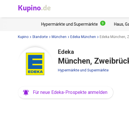
Kupino
.de
9
Hypermärkte und Supermärkte
Haus, G
Kupino
Standorte
München
Edeka München
Edeka München, Zw
Edeka
München, Zweibrück
Hypermärkte und Supermärkte
Für neue Edeka-Prospekte anmelden