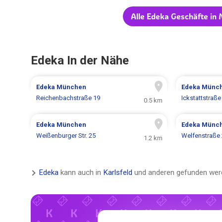
Alle Edeka Geschäfte in
Edeka In der Nähe
Edeka
München
Edeka
Münc
Reichenbachstraße 19
Ickstattstraße
0.5 km
Edeka
München
Edeka
Münc
Weißenburger Str. 25
Welfenstraße
1.2 km
Edeka
kann auch in
Karlsfeld
und anderen gefunden wer