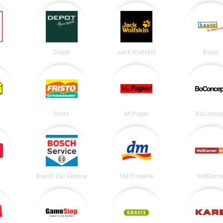
Depot
Jack Wolfskin
Basic
Fristo
McPaper
BoConcep
Bosch Car service
DM Drogerie
VollCorne