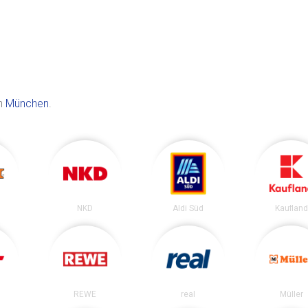
in
München
.
NKD
Aldi Süd
Kaufland
REWE
real
Müller