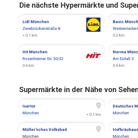
Die nächste Hypermärkte und Supe
Lidl
München
Basic
Münch
Zweibrückenstraße 8
Westenrieders
< 0.1 km
0.3 km
Hit
München
Norma
Münc
Rosenheimer Str. 30/32
Am Einlaß 3
0.6 km
0.6 km
Supermärkte in der Nähe von Sehe
Isartor
Deutsches 
München
München
< 0.1 km
Müller'sches Volksbad
Hofbräuhau
München
München