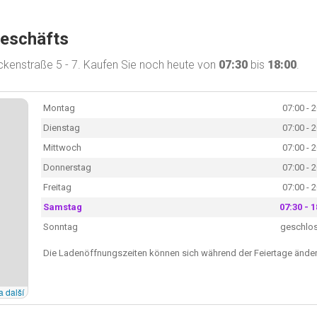
Geschäfts
ckenstraße 5 - 7. Kaufen Sie noch heute von
07:30
bis
18:00
.
Montag
07:00 - 
Dienstag
07:00 - 
Mittwoch
07:00 - 
Donnerstag
07:00 - 
Freitag
07:00 - 
Samstag
07:30 - 1
Sonntag
geschlo
Die Ladenöffnungszeiten können sich während der Feiertage änder
a další