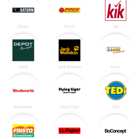
Saturn
POCO
KiK
Depot
Jack Wolfskin
Basic
Woolworth
Flying Tiger
TEDi