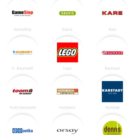
GameStop
Gravis
Kare
V - Baumarkt
Lego
Bauhaus
Toom Baumarkt
Hornbach
Karstadt