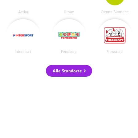
Aetka
Orsay
Denns Biomarkt
Intersport
Feneberg
Fressnapf
Alle Standorte