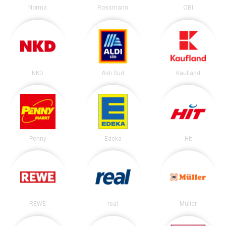
Norma
Rossmann
OBI
NKD
Aldi Süd
Kaufland
Penny
Edeka
Hit
REWE
real
Müller