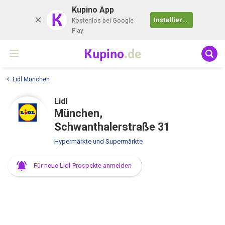
Kupino App
K
Installieren
Kostenlos bei Google
Play
Kupino
.de
Lidl München
Lidl
München,
Schwanthalerstraße 31
Hypermärkte und Supermärkte
Für neue Lidl-Prospekte anmelden