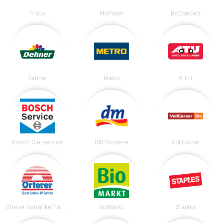
Fristo
McPaper
BoConcept
Dehner
Metro
A.T.U.
Bosch Car service
DM Drogerie
VollCorner
Orterer Getränkemärkte
BioMarkt
Staples