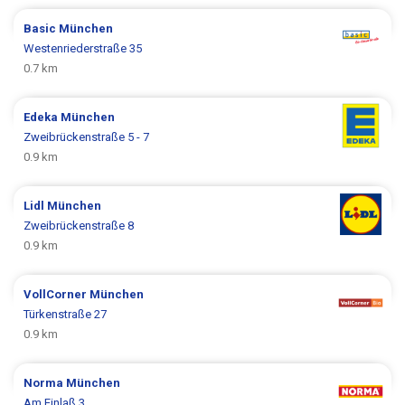
Basic
München
Westenriederstraße 35
0.7 km
Edeka
München
Zweibrückenstraße 5 - 7
0.9 km
Lidl
München
Zweibrückenstraße 8
0.9 km
VollCorner
München
Türkenstraße 27
0.9 km
Norma
München
Am Einlaß 3