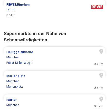
REWE
München
Tal 13
0.5 km
Supermärkte in der Nähe von
Sehenswürdigkeiten
Heiliggeistkirche
München
Prälat-Miller-Weg 1
0.4 km
Marienplatz
München
Marienplatz
0.5 km
Isartor
München
0.5 km