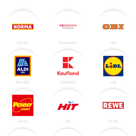
Norma
Rossmann
OBI
Aldi Süd
Kaufland
Lidl
Penny
Hit
REWE