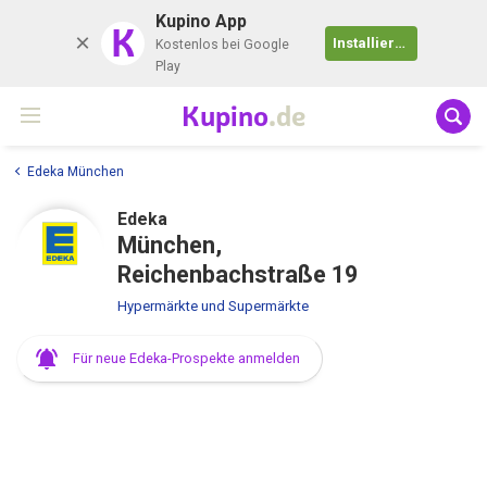
Kupino App
K
Installieren
Kostenlos bei Google
Play
Kupino
.de
Edeka München
Edeka
München,
Reichenbachstraße 19
Hypermärkte und Supermärkte
Für neue Edeka-Prospekte anmelden