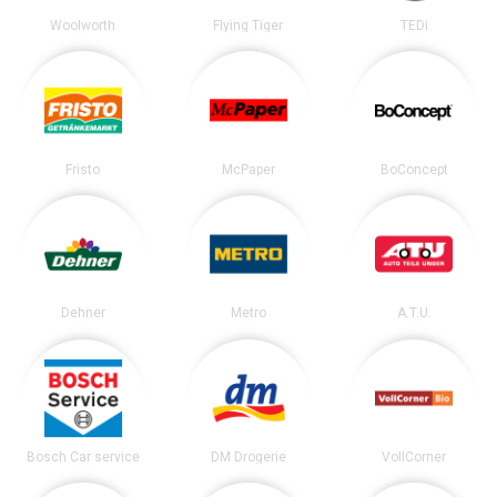
Woolworth
Flying Tiger
TEDi
Fristo
McPaper
BoConcept
Dehner
Metro
A.T.U.
Bosch Car service
DM Drogerie
VollCorner