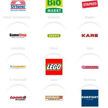
Orterer Getränkemärkte
BioMarkt
Staples
GameStop
Gravis
Kare
V - Baumarkt
Lego
Bauhaus