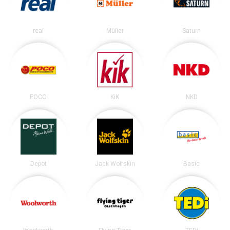
real
Müller
Saturn
POCO
KiK
NKD
Depot
Jack Wolfskin
Basic