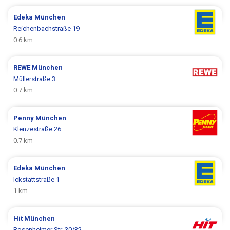
Edeka
München
Reichenbachstraße 19
0.6 km
REWE
München
Müllerstraße 3
0.7 km
Penny
München
Klenzestraße 26
0.7 km
Edeka
München
Ickstattstraße 1
1 km
Hit
München
Rosenheimer Str. 30/32