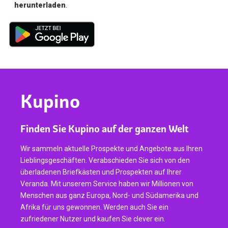
herunterladen
.
Kupino
Finden Sie Kupino auf der ganzen Welt
Wir sammeln aktuelle Prospekte und Angebote aus Ihren
Lieblingsgeschäften. Verabschieden Sie sich von den
überladenen Briefkästen und Prospekten auf Ihrer
Veranda. Mit unserem Service haben wir Millionen von
Menschen aus ganz Europa, Nord- und Südamerika und
Afrika für uns gewonnen. Werden auch Sie ein
zufriedener Nutzer und kaufen Sie clever ein.