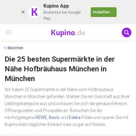
Kupino App
K
Installieren
Kostenlos bei Google
Play
Kupino
.de
München
Die 25 besten Supermärkte in der
Nähe
Hofbräuhaus München
in
München
Wir haben 25 Supermärkte in der Nähe vom Hofbräuhaus
München in München gefunden. Wählen Sie ein Geschäft aus Ihrer
Lieblingskategorie aus und schauen Sie sich die genaue Adresse,
Öffnungszeiten und Prospekte an. Besuchen Sie die
nächstgelegene
REWE
,
Basic
und
Edeka
-Filiale und sparen Sie mit
Kupino beim täglichen Einkauf oder sogar auf Reisen.