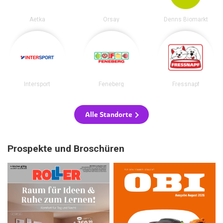
Aetka
Orsay
Denns Biomarkt
Intersport
Feneberg
Fressnapf
Alle Standorte
Prospekte und Broschüren