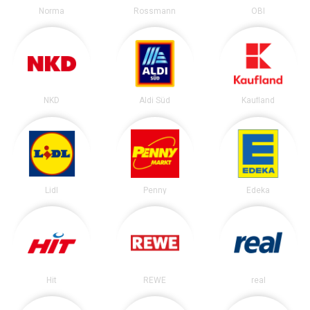
Norma
Rossmann
OBI
NKD
Aldi Süd
Kaufland
Lidl
Penny
Edeka
Hit
REWE
real