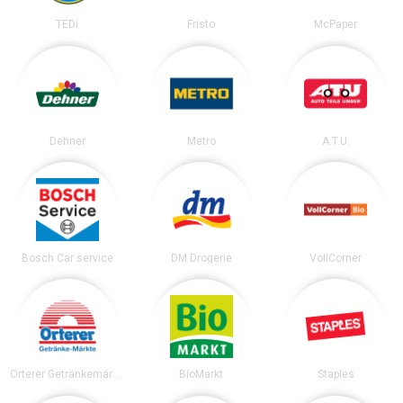
TEDi
Fristo
McPaper
Dehner
Metro
A.T.U.
Bosch Car service
DM Drogerie
VollCorner
Orterer Getränkemärkte
BioMarkt
Staples