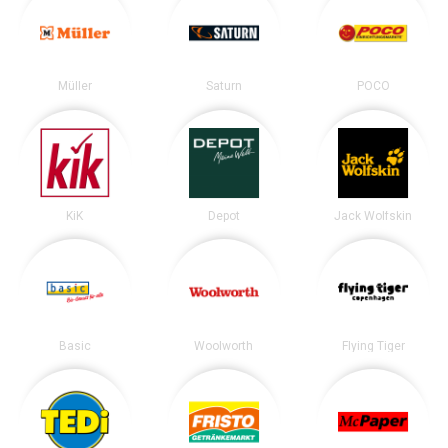
Müller
Saturn
POCO
KiK
Depot
Jack Wolfskin
Basic
Woolworth
Flying Tiger