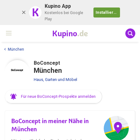
Kupino App
K
Installieren
Kostenlos bei Google
Play
Kupino
.de
München
BoConcept
München
Haus, Garten und Möbel
Für neue BoConcept-Prospekte anmelden
BoConcept in meiner Nähe in
München