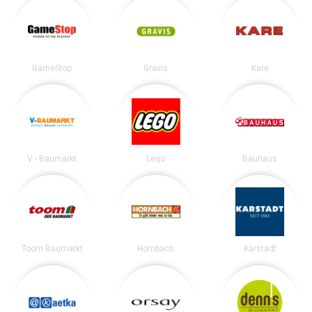
GameStop
Gravis
Kare
V - Baumarkt
Lego
Bauhaus
Toom Baumarkt
Hornbach
Karstadt