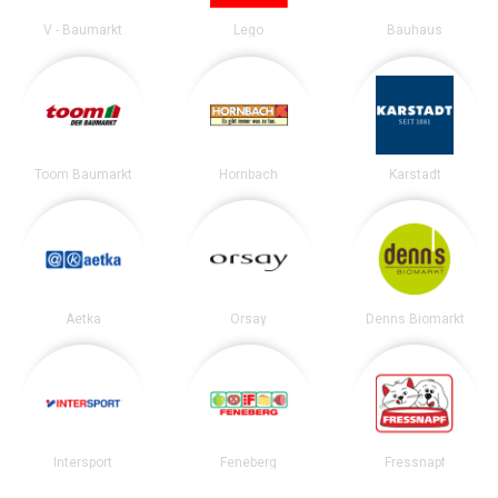
V - Baumarkt
Lego
Bauhaus
Toom Baumarkt
Hornbach
Karstadt
Aetka
Orsay
Denns Biomarkt
Intersport
Feneberg
Fressnapf