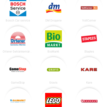
Bosch Car service
DM Drogerie
VollCorner
Orterer Getränkemärkte
BioMarkt
Staples
GameStop
Gravis
Kare