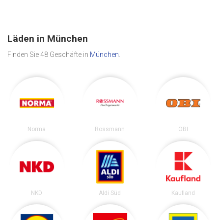
Läden in München
Finden Sie 48 Geschäfte in
München
.
Norma
Rossmann
OBI
NKD
Aldi Süd
Kaufland