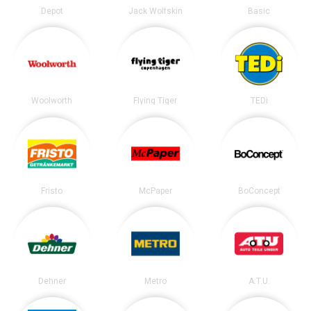
Depot
Jack Wolfskin
Basic
Woolworth
Flying Tiger
TEDi
Fristo
McPaper
BoConcept
Dehner
Metro
A.T.U.