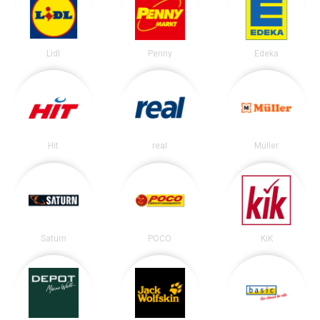
Lidl
Penny
Edeka
Hit
real
Müller
Saturn
POCO
KiK