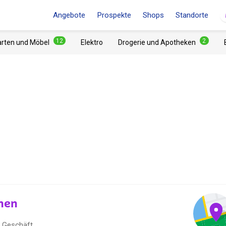
Angebote
Prospekte
Shops
Standorte
12
2
arten und Möbel
Elektro
Drogerie und Apotheken
hen
t Geschäft.