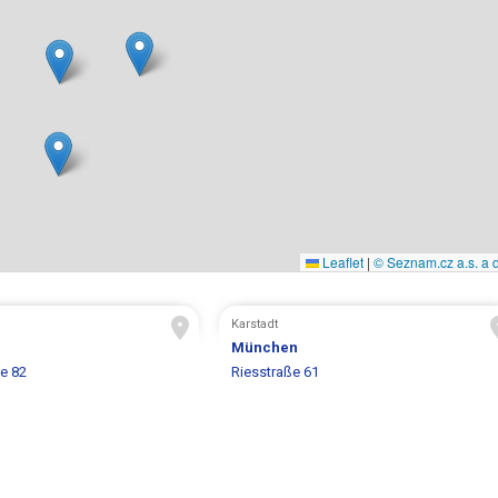
Leaflet
|
© Seznam.cz a.s. a d
Karstadt
München
e 82
Riesstraße 61