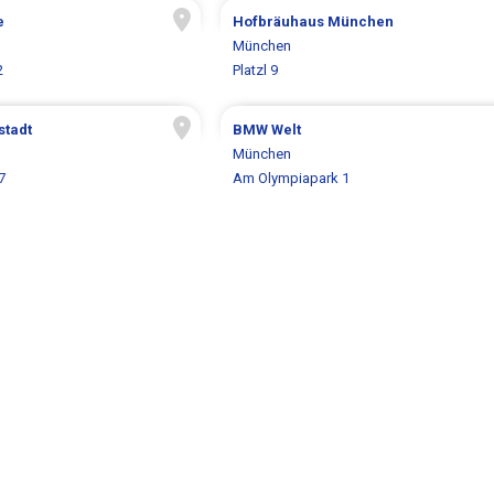
e
Hofbräuhaus München
München
2
Platzl 9
stadt
BMW Welt
München
7
Am Olympiapark 1