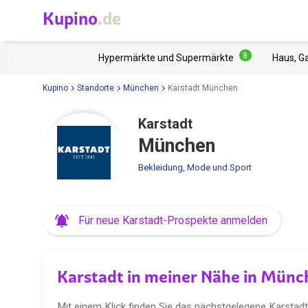
Kupino
.de
8
Hypermärkte und Supermärkte
Haus, G
Kupino
Standorte
München
Karstadt München
Karstadt
München
Bekleidung, Mode und Sport
Für neue Karstadt-Prospekte anmelden
Karstadt in meiner Nähe in Münc
Mit einem Klick finden Sie das nächstgelegene Karstad