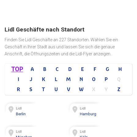
Lidl Geschäfte nach Standort
Finden Sie Lidl Geschäfte an 227 Standorten. Wählen Sie ein
Geschäft in Ihrer Stadt aus und lassen Sie sich die genaue
Anschrift, die Öffnungszeiten und die Lidl-Flyer anzeigen.
TOP
A
B
C
D
E
F
G
H
I
J
K
L
M
N
O
P
Q
R
S
T
U
V
W
X
Y
Z
Lidl
Lidl
Berlin
Hamburg
Lidl
Lidl