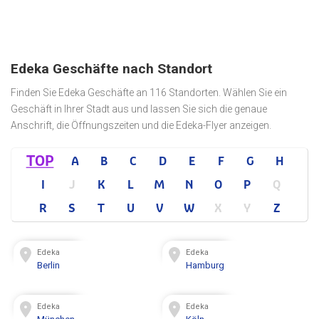
Edeka Geschäfte nach Standort
Finden Sie Edeka Geschäfte an 116 Standorten. Wählen Sie ein
Geschäft in Ihrer Stadt aus und lassen Sie sich die genaue
Anschrift, die Öffnungszeiten und die Edeka-Flyer anzeigen.
TOP
A
B
C
D
E
F
G
H
I
J
K
L
M
N
O
P
Q
R
S
T
U
V
W
X
Y
Z
Edeka
Edeka
Berlin
Hamburg
Edeka
Edeka