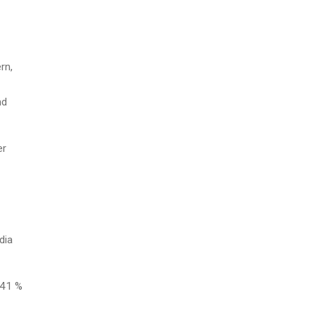
rn,
nd
er
dia
,41 %