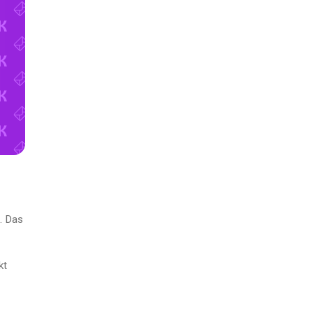
. Das
kt