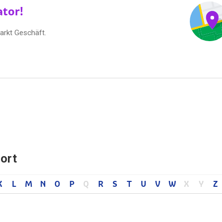
ator!
arkt Geschäft.
ort
K
L
M
N
O
P
Q
R
S
T
U
V
W
X
Y
Z