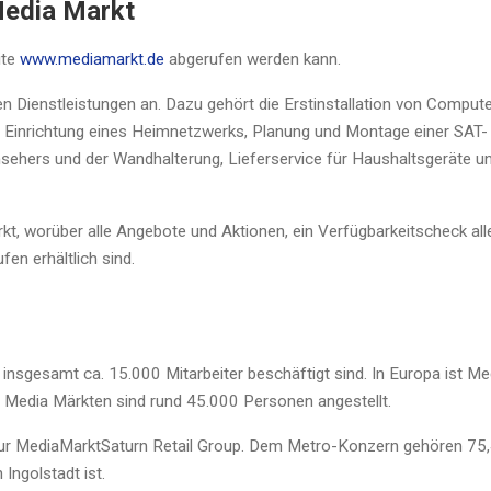
Media Markt
ite
www.mediamarkt.de
abgerufen werden kann.
n Dienstleistungen an. Dazu gehört die Erstinstallation von Compute
er Einrichtung eines Heimnetzwerks, Planung und Montage einer SAT-
nsehers und der Wandhalterung, Lieferservice für Haushaltsgeräte u
kt, worüber alle Angebote und Aktionen, ein Verfügbarkeitscheck all
en erhältlich sind.
 insgesamt ca. 15.000 Mitarbeiter beschäftigt sind. In Europa ist Me
0 Media Märkten sind rund 45.000 Personen angestellt.
 zur MediaMarktSaturn Retail Group. Dem Metro-Konzern gehören 75
Ingolstadt ist.