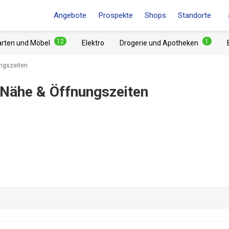
Angebote
Prospekte
Shops
Standorte
12
1
arten und Möbel
Elektro
Drogerie und Apotheken
ungszeiten
 Nähe & Öffnungszeiten