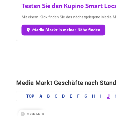
Testen Sie den Kupino Smart Loc
Mit einem Klick finden Sie das nächstgelegene Media M
Media Markt in meiner Nähe finden
Media Markt Geschäfte nach Stand
J
TOP
A
B
C
D
E
F
G
H
I
Media Markt