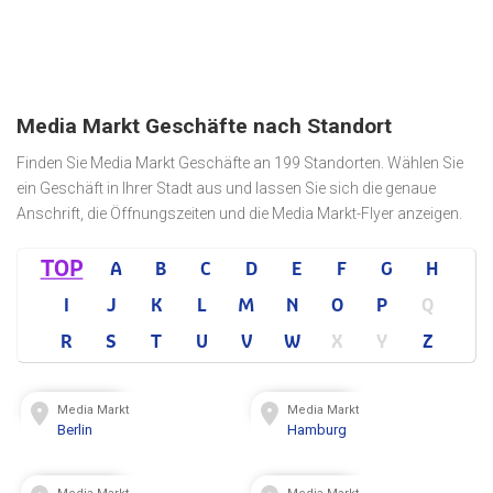
Media Markt Geschäfte nach Standort
Finden Sie Media Markt Geschäfte an 199 Standorten. Wählen Sie
ein Geschäft in Ihrer Stadt aus und lassen Sie sich die genaue
Anschrift, die Öffnungszeiten und die Media Markt-Flyer anzeigen.
TOP
A
B
C
D
E
F
G
H
I
J
K
L
M
N
O
P
Q
R
S
T
U
V
W
X
Y
Z
Media Markt
Media Markt
Berlin
Hamburg