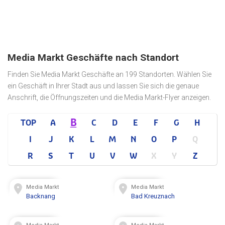
Media Markt Geschäfte nach Standort
Finden Sie Media Markt Geschäfte an 199 Standorten. Wählen Sie
ein Geschäft in Ihrer Stadt aus und lassen Sie sich die genaue
Anschrift, die Öffnungszeiten und die Media Markt-Flyer anzeigen.
B
TOP
A
C
D
E
F
G
H
I
J
K
L
M
N
O
P
Q
R
S
T
U
V
W
X
Y
Z
Media Markt
Media Markt
Backnang
Bad Kreuznach