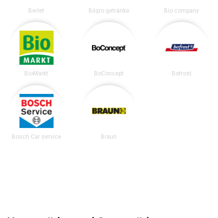
Berlet
Bilgro getränke
Bio company
BioMarkt
BoConcept
Bofrost
Bosch Car service
Braun