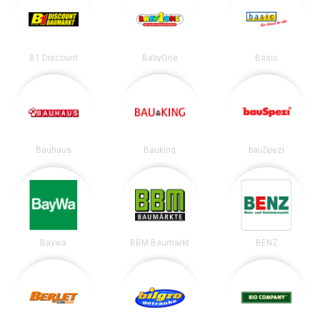
B1 Discount
BabyOne
Basic
Bauhaus
Bauking
bauSpezi
Baywa
BBM Baumarkt
BENZ