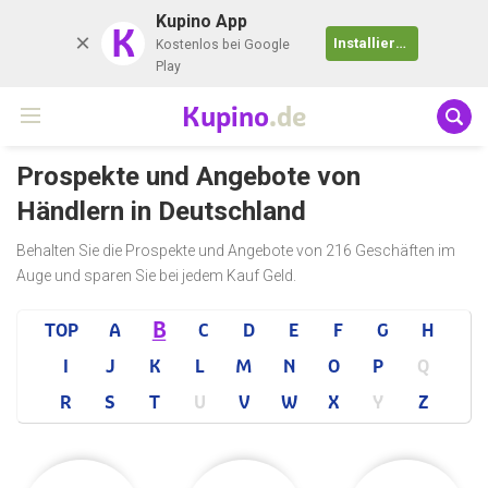
Kupino App
K
Installieren
Kostenlos bei Google
Play
Kupino
.de
Prospekte und Angebote von
Händlern in Deutschland
Behalten Sie die Prospekte und Angebote von 216 Geschäften im
Auge und sparen Sie bei jedem Kauf Geld.
B
TOP
A
C
D
E
F
G
H
I
J
K
L
M
N
O
P
Q
R
S
T
U
V
W
X
Y
Z