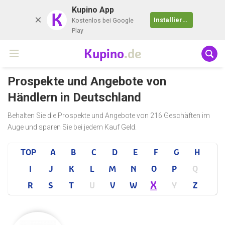
Kupino App
K
Installieren
Kostenlos bei Google
Play
Kupino
.de
Prospekte und Angebote von
Händlern in Deutschland
Behalten Sie die Prospekte und Angebote von 216 Geschäften im
Auge und sparen Sie bei jedem Kauf Geld.
TOP
A
B
C
D
E
F
G
H
I
J
K
L
M
N
O
P
Q
X
R
S
T
U
V
W
Y
Z