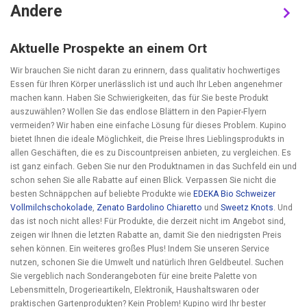
Andere
Aktuelle Prospekte an einem Ort
Wir brauchen Sie nicht daran zu erinnern, dass qualitativ hochwertiges
Essen für Ihren Körper unerlässlich ist und auch Ihr Leben angenehmer
machen kann. Haben Sie Schwierigkeiten, das für Sie beste Produkt
auszuwählen? Wollen Sie das endlose Blättern in den Papier-Flyern
vermeiden? Wir haben eine einfache Lösung für dieses Problem. Kupino
bietet Ihnen die ideale Möglichkeit, die Preise Ihres Lieblingsprodukts in
allen Geschäften, die es zu Discountpreisen anbieten, zu vergleichen. Es
ist ganz einfach. Geben Sie nur den Produktnamen in das Suchfeld ein und
schon sehen Sie alle Rabatte auf einen Blick. Verpassen Sie nicht die
besten Schnäppchen auf beliebte Produkte wie
EDEKA Bio Schweizer
Vollmilchschokolade
,
Zenato Bardolino Chiaretto
und
Sweetz Knots
. Und
das ist noch nicht alles! Für Produkte, die derzeit nicht im Angebot sind,
zeigen wir Ihnen die letzten Rabatte an, damit Sie den niedrigsten Preis
sehen können. Ein weiteres großes Plus! Indem Sie unseren Service
nutzen, schonen Sie die Umwelt und natürlich Ihren Geldbeutel. Suchen
Sie vergeblich nach Sonderangeboten für eine breite Palette von
Lebensmitteln, Drogerieartikeln, Elektronik, Haushaltswaren oder
praktischen Gartenprodukten? Kein Problem! Kupino wird Ihr bester