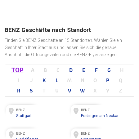
BENZ Geschäfte nach Standort
Finden Sie BENZ Geschäfte an 15 Standorten. Wählen Sie ein
Geschäft in Ihrer Stadt aus und lassen Sie sich die genaue
Anschrift, die Öffnungszeiten und die BENZ-Flyer anzeigen.
TOP
A
B
C
D
E
F
G
H
I
J
K
L
M
N
O
P
Q
R
S
T
U
V
W
X
Y
Z
BENZ
BENZ
Stuttgart
Esslingen am Neckar
BENZ
BENZ