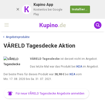
Kupino App
K
Installieren
Kostenlos bei Google
Play
Kupino
.de
Angebotsprodukte
VÅRELD Tagesdecke Aktion
VÅRELD Tagesdecke
ist derzeit nicht im Angebot.
Das letzte Mal war das Produkt bei
IKEA
im Angebot.
Der beste Preis für dieses Produkt war
38,98 €
bei
IKEA
vom
Mo. 17. 08. 2020
bis
Sa. 31. 07. 2021
.
Für neue VÅRELD Tagesdecke Angebote anmelden