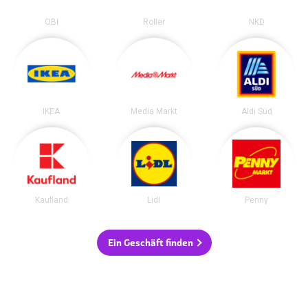
OBI
Roller
NKD
IKEA
Media Markt
Aldi Süd
Kaufland
Lidl
Penny
Ein Geschäft finden