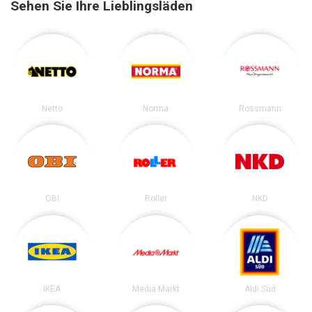
Sehen Sie Ihre Lieblingsläden
Netto
Norma
Rossmann
OBI
Roller
NKD
IKEA
Media Markt
Aldi Süd