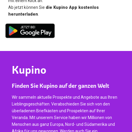
mit einem Klick an.
Ab jetzt können Sie
die Kupino App kostenlos
herunterladen
.
Kupino
Finden Sie Kupino auf der ganzen Welt
Wir sammeln aktuelle Prospekte und Angebote aus Ihren
Lieblingsgeschäften. Verabschieden Sie sich von den
überladenen Briefkästen und Prospekten auf Ihrer
Veranda. Mit unserem Service haben wir Millionen von
Menschen aus ganz Europa, Nord- und Südamerika und
Afrika für uns gewonnen. Werden auch Sie ein