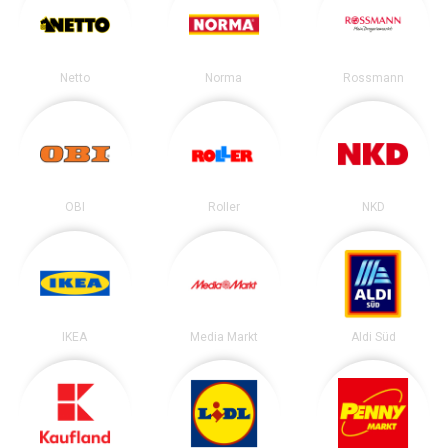
Netto
Norma
Rossmann
OBI
Roller
NKD
IKEA
Media Markt
Aldi Süd