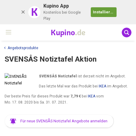
Kupino App
K
Installieren
Kostenlos bei Google
Play
Kupino
.de
Angebotsprodukte
SVENSÅS Notiztafel Aktion
SVENSÅS Notiztafel
ist derzeit nicht im Angebot.
Das letzte Mal war das Produkt bei
IKEA
im Angebot.
Der beste Preis für dieses Produkt war
7,79 €
bei
IKEA
vom
Mo. 17. 08. 2020
bis
Sa. 31. 07. 2021
.
Für neue SVENSÅS Notiztafel Angebote anmelden