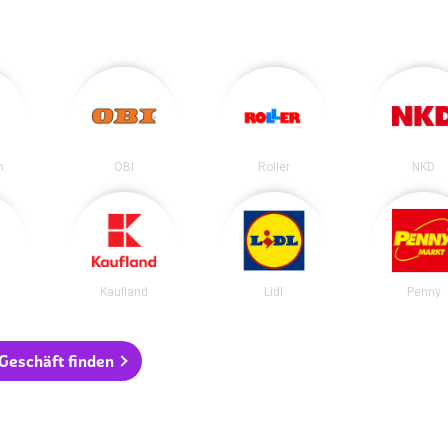
n
OBI
Roller
NKD
Kaufland
Lidl
Penny
 Geschäft finden