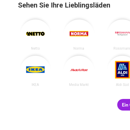
Sehen Sie Ihre Lieblingsläden
Netto
Norma
Rossman
IKEA
Media Markt
Aldi Süd
Ein