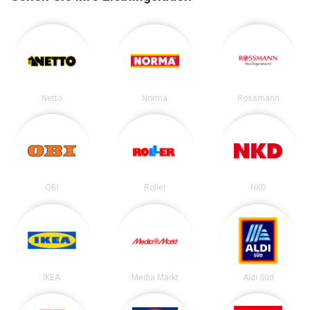
Netto
Norma
Rossmann
OBI
Roller
NKD
IKEA
Media Markt
Aldi Süd