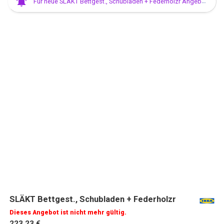
Für neue SLÄKT Bettgest., Schubladen + Federholzr Angebote anmelden
SLÄKT Bettgest., Schubladen + Federholzr
Dieses Angebot ist nicht mehr gültig.
223,23 €