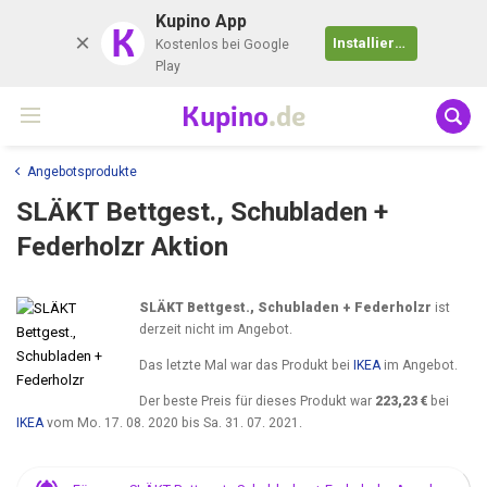
Kupino App
K
Installieren
Kostenlos bei Google
Play
Kupino
.de
Angebotsprodukte
SLÄKT Bettgest., Schubladen +
Federholzr Aktion
SLÄKT Bettgest., Schubladen + Federholzr
ist
derzeit nicht im Angebot.
Das letzte Mal war das Produkt bei
IKEA
im Angebot.
Der beste Preis für dieses Produkt war
223,23 €
bei
IKEA
vom
Mo. 17. 08. 2020
bis
Sa. 31. 07. 2021
.