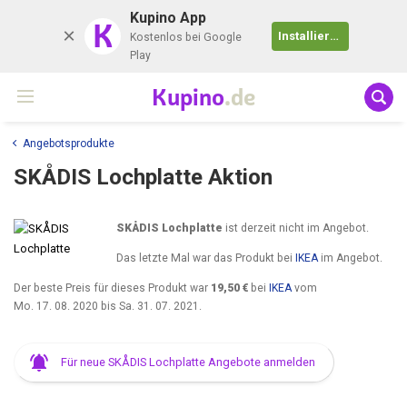
Kupino App
K
Installieren
Kostenlos bei Google
Play
Kupino
.de
Angebotsprodukte
SKÅDIS Lochplatte Aktion
SKÅDIS Lochplatte
ist derzeit nicht im Angebot.
Das letzte Mal war das Produkt bei
IKEA
im Angebot.
Der beste Preis für dieses Produkt war
19,50 €
bei
IKEA
vom
Mo. 17. 08. 2020
bis
Sa. 31. 07. 2021
.
Für neue SKÅDIS Lochplatte Angebote anmelden