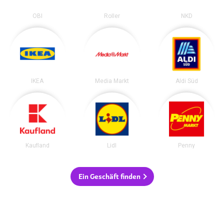
OBI
Roller
NKD
IKEA
Media Markt
Aldi Süd
Kaufland
Lidl
Penny
Ein Geschäft finden