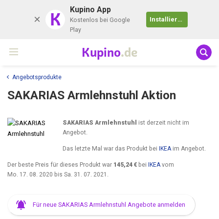
Kupino App
K
Installieren
Kostenlos bei Google
Play
Kupino
.de
Angebotsprodukte
SAKARIAS Armlehnstuhl Aktion
SAKARIAS Armlehnstuhl
ist derzeit nicht im
Angebot.
Das letzte Mal war das Produkt bei
IKEA
im Angebot.
Der beste Preis für dieses Produkt war
145,24 €
bei
IKEA
vom
Mo. 17. 08. 2020
bis
Sa. 31. 07. 2021
.
Für neue SAKARIAS Armlehnstuhl Angebote anmelden