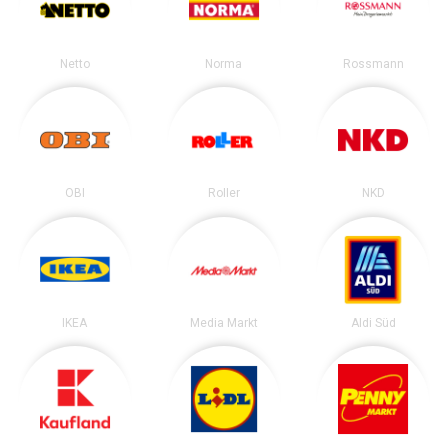
Netto
Norma
Rossmann
OBI
Roller
NKD
IKEA
Media Markt
Aldi Süd