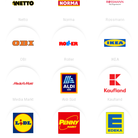
Netto
Norma
Rossmann
OBI
Roller
IKEA
Media Markt
Aldi Süd
Kaufland