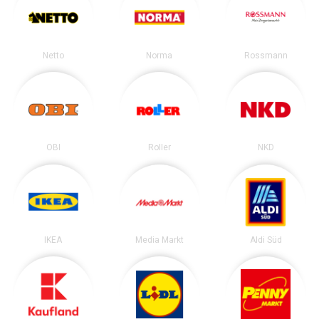
Netto
Norma
Rossmann
OBI
Roller
NKD
IKEA
Media Markt
Aldi Süd