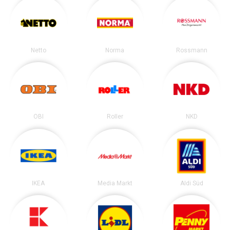
Netto
Norma
Rossmann
OBI
Roller
NKD
IKEA
Media Markt
Aldi Süd