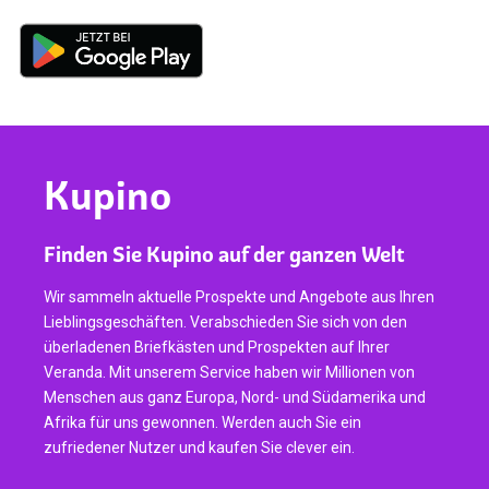
Kupino
Finden Sie Kupino auf der ganzen Welt
Wir sammeln aktuelle Prospekte und Angebote aus Ihren
Lieblingsgeschäften. Verabschieden Sie sich von den
überladenen Briefkästen und Prospekten auf Ihrer
Veranda. Mit unserem Service haben wir Millionen von
Menschen aus ganz Europa, Nord- und Südamerika und
Afrika für uns gewonnen. Werden auch Sie ein
zufriedener Nutzer und kaufen Sie clever ein.