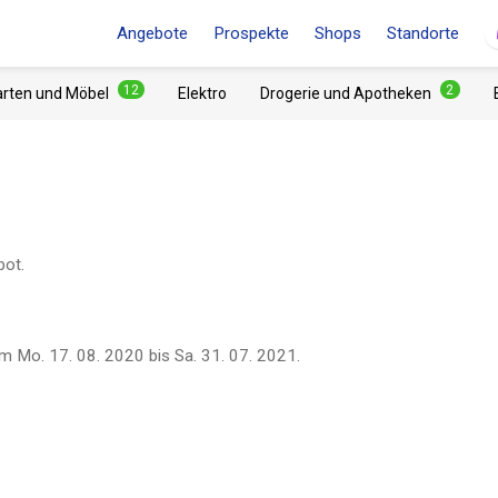
Angebote
Prospekte
Shops
Standorte
12
2
arten und Möbel
Elektro
Drogerie und Apotheken
bot.
om
Mo. 17. 08. 2020
bis
Sa. 31. 07. 2021
.