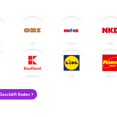
n
OBI
Roller
NKD
Kaufland
Lidl
Penny
 Geschäft finden