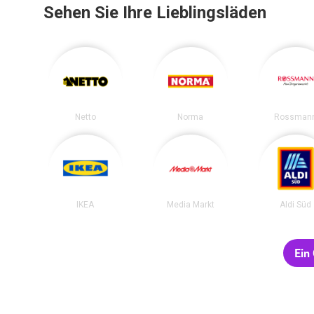
Sehen Sie Ihre Lieblingsläden
Netto
Norma
Rossman
IKEA
Media Markt
Aldi Süd
Ein