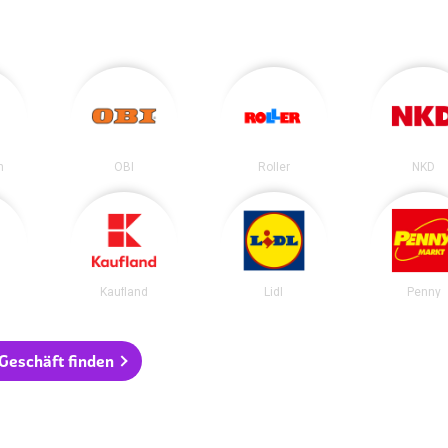
n
OBI
Roller
NKD
Kaufland
Lidl
Penny
 Geschäft finden