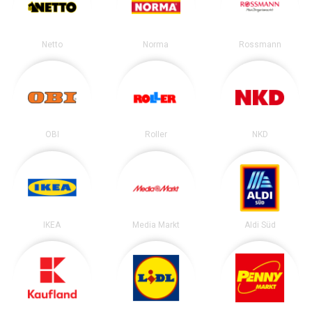
Netto
Norma
Rossmann
OBI
Roller
NKD
IKEA
Media Markt
Aldi Süd