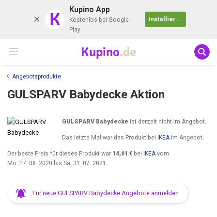
Kupino App
K
Installieren
Kostenlos bei Google
Play
Kupino
.de
Angebotsprodukte
GULSPARV Babydecke Aktion
GULSPARV Babydecke
ist derzeit nicht im Angebot.
Das letzte Mal war das Produkt bei
IKEA
im Angebot.
Der beste Preis für dieses Produkt war
14,61 €
bei
IKEA
vom
Mo. 17. 08. 2020
bis
Sa. 31. 07. 2021
.
Für neue GULSPARV Babydecke Angebote anmelden