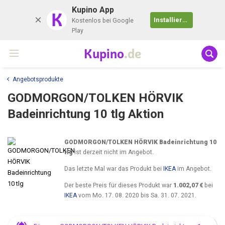
Kupino App
K
Installieren
Kostenlos bei Google
Play
Kupino
.de
Angebotsprodukte
GODMORGON/TOLKEN HÖRVIK
Badeinrichtung 10 tlg Aktion
GODMORGON/TOLKEN HÖRVIK Badeinrichtung 10
tlg
ist derzeit nicht im Angebot.
Das letzte Mal war das Produkt bei
IKEA
im Angebot.
Der beste Preis für dieses Produkt war
1.002,07 €
bei
IKEA
vom
Mo. 17. 08. 2020
bis
Sa. 31. 07. 2021
.