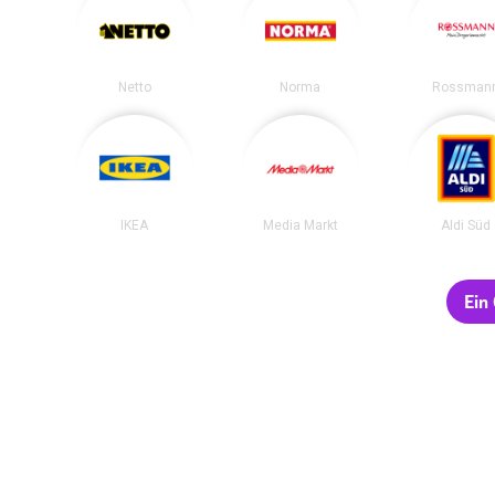
Netto
Norma
Rossman
IKEA
Media Markt
Aldi Süd
Ein