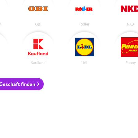
n
OBI
Roller
NKD
Kaufland
Lidl
Penny
 Geschäft finden