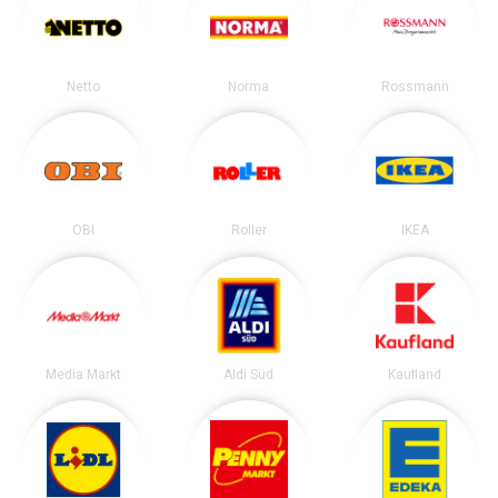
Netto
Norma
Rossmann
OBI
Roller
IKEA
Media Markt
Aldi Süd
Kaufland