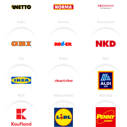
Netto
Norma
Rossmann
OBI
Roller
NKD
IKEA
Media Markt
Aldi Süd