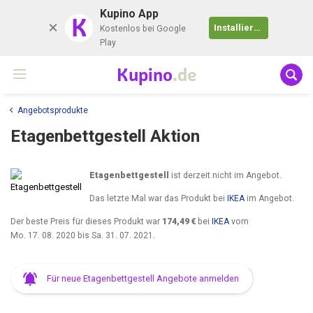
Kupino App
K
Installieren
Kostenlos bei Google
Play
Kupino
.de
Angebotsprodukte
Etagenbettgestell Aktion
Etagenbettgestell
ist derzeit nicht im Angebot.
Das letzte Mal war das Produkt bei
IKEA
im Angebot.
Der beste Preis für dieses Produkt war
174,49 €
bei
IKEA
vom
Mo. 17. 08. 2020
bis
Sa. 31. 07. 2021
.
Für neue Etagenbettgestell Angebote anmelden