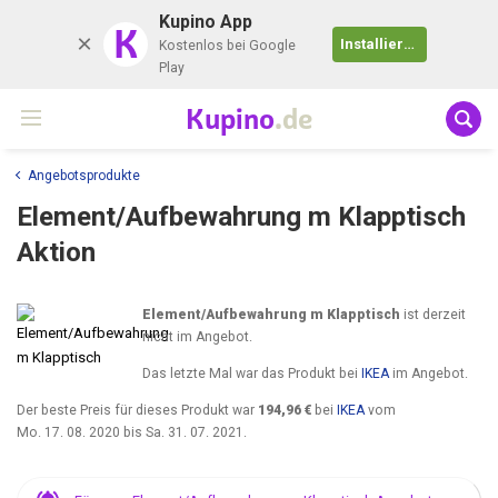
Kupino App
K
Installieren
Kostenlos bei Google
Play
Kupino
.de
Angebotsprodukte
Element/Aufbewahrung m Klapptisch
Aktion
Element/Aufbewahrung m Klapptisch
ist derzeit
nicht im Angebot.
Das letzte Mal war das Produkt bei
IKEA
im Angebot.
Der beste Preis für dieses Produkt war
194,96 €
bei
IKEA
vom
Mo. 17. 08. 2020
bis
Sa. 31. 07. 2021
.