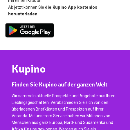
mit einem Klick an.
Ab jetzt können Sie
die Kupino App kostenlos
herunterladen
.
Kupino
Finden Sie Kupino auf der ganzen Welt
Wir sammeln aktuelle Prospekte und Angebote aus Ihren
Lieblingsgeschäften. Verabschieden Sie sich von den
überladenen Briefkästen und Prospekten auf Ihrer
Veranda. Mit unserem Service haben wir Millionen von
Menschen aus ganz Europa, Nord- und Südamerika und
Afrika für uns gewonnen. Werden auch Sie ein