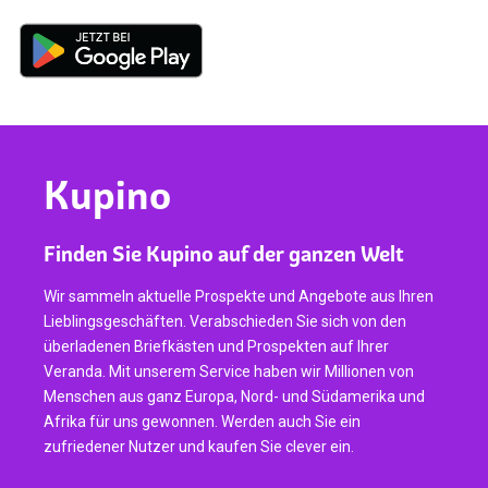
Kupino
Finden Sie Kupino auf der ganzen Welt
Wir sammeln aktuelle Prospekte und Angebote aus Ihren
Lieblingsgeschäften. Verabschieden Sie sich von den
überladenen Briefkästen und Prospekten auf Ihrer
Veranda. Mit unserem Service haben wir Millionen von
Menschen aus ganz Europa, Nord- und Südamerika und
Afrika für uns gewonnen. Werden auch Sie ein
zufriedener Nutzer und kaufen Sie clever ein.