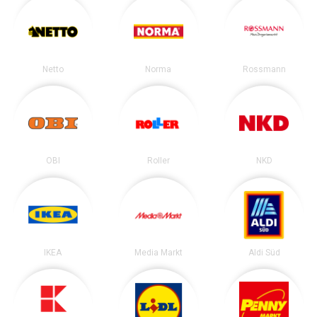
Netto
Norma
Rossmann
OBI
Roller
NKD
IKEA
Media Markt
Aldi Süd