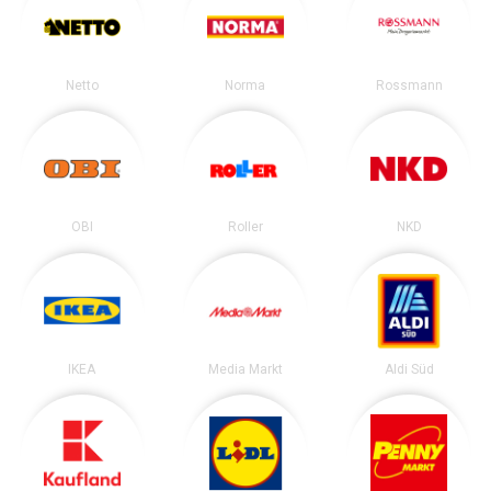
Netto
Norma
Rossmann
OBI
Roller
NKD
IKEA
Media Markt
Aldi Süd