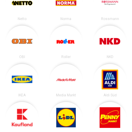
Netto
Norma
Rossmann
OBI
Roller
NKD
IKEA
Media Markt
Aldi Süd