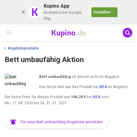
Kupino App
K
Installieren
Kostenlos bei Google
Play
Kupino
.de
Angebotsprodukte
Bett umbaufähig Aktion
Bett umbaufähig
ist derzeit nicht im Angebot.
Das letzte Mal war das Produkt bei
IKEA
im Angebot.
Der beste Preis für dieses Produkt war
106,25 €
bei
IKEA
vom
Mo. 17. 08. 2020
bis
Sa. 31. 07. 2021
.
Für neue Bett umbaufähig Angebote anmelden