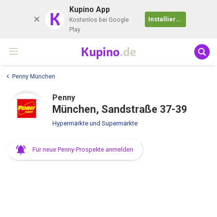
Kupino App
K
Installieren
Kostenlos bei Google
Play
Kupino
.de
Penny München
Penny
München, Sandstraße 37-39
Hypermärkte und Supermärkte
Für neue Penny-Prospekte anmelden