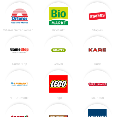
Orterer Getränkemärkte
BioMarkt
Staples
GameStop
Gravis
Kare
V - Baumarkt
Lego
Bauhaus