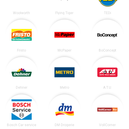
Woolworth
Flying Tiger
TEDi
Fristo
McPaper
BoConcept
Dehner
Metro
A.T.U.
Bosch Car service
DM Drogerie
VollCorner