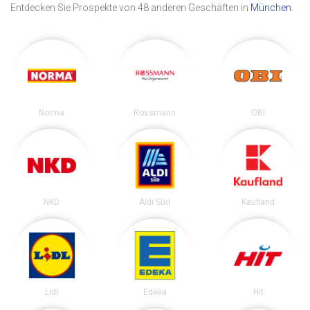
Entdecken Sie Prospekte von 48 anderen Geschäften in
München
.
Norma
Rossmann
OBI
NKD
Aldi Süd
Kaufland
Lidl
Edeka
Hit