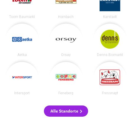
Toom Baumarkt
Hornbach
Karstadt
Aetka
Orsay
Denns Biomarkt
Intersport
Feneberg
Fressnapf
Alle Standorte