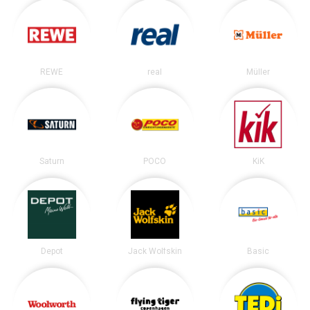
REWE
real
Müller
Saturn
POCO
KiK
Depot
Jack Wolfskin
Basic