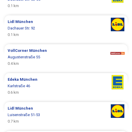
0.1 km
Lidl
München
Dachauer Str. 92
0.1 km
VollCorner
München
Augustenstraße 55
0.4 km
Edeka
München
Karlstraße 46
0.6 km
Lidl
München
Luisenstraße 51-53
0.7 km