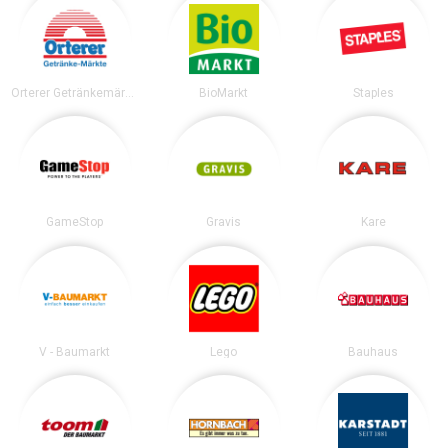
Orterer Getränkemärkte
BioMarkt
Staples
GameStop
Gravis
Kare
V - Baumarkt
Lego
Bauhaus