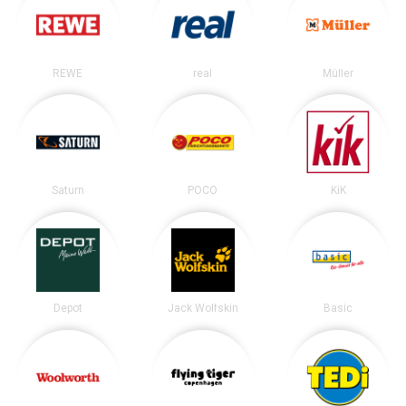
REWE
real
Müller
Saturn
POCO
KiK
Depot
Jack Wolfskin
Basic