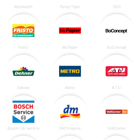
Woolworth
Flying Tiger
TEDi
Fristo
McPaper
BoConcept
Dehner
Metro
A.T.U.
Bosch Car service
DM Drogerie
VollCorner