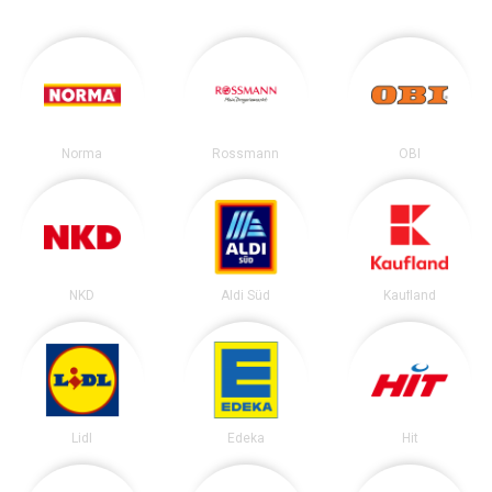
Norma
Rossmann
OBI
NKD
Aldi Süd
Kaufland
Lidl
Edeka
Hit