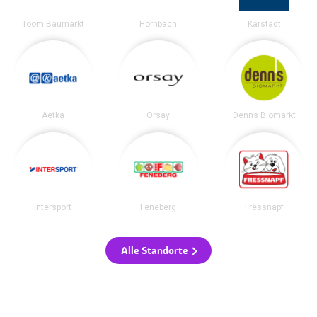
Toom Baumarkt
Hornbach
Karstadt
Aetka
Orsay
Denns Biomarkt
Intersport
Feneberg
Fressnapf
Alle Standorte