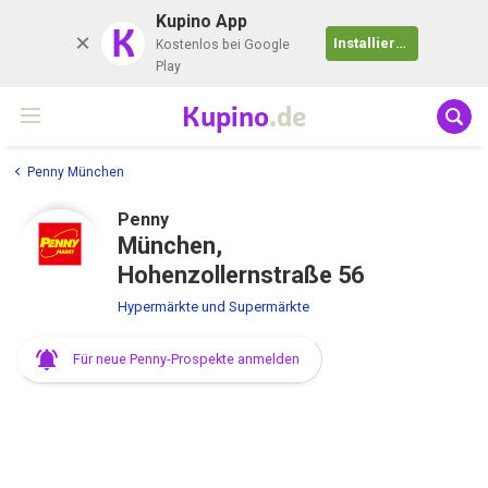
Kupino App
K
Installieren
Kostenlos bei Google
Play
Kupino
.de
Penny München
Penny
München,
Hohenzollernstraße 56
Hypermärkte und Supermärkte
Für neue Penny-Prospekte anmelden