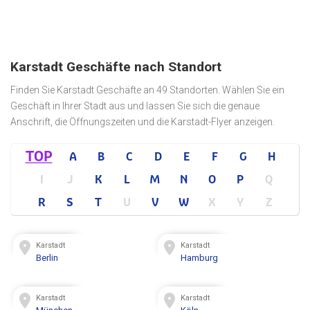
Karstadt Geschäfte nach Standort
Finden Sie Karstadt Geschäfte an 49 Standorten. Wählen Sie ein
Geschäft in Ihrer Stadt aus und lassen Sie sich die genaue
Anschrift, die Öffnungszeiten und die Karstadt-Flyer anzeigen.
TOP
A
B
C
D
E
F
G
H
I
J
K
L
M
N
O
P
Q
R
S
T
U
V
W
X
Y
Z
Karstadt
Karstadt
Berlin
Hamburg
Karstadt
Karstadt