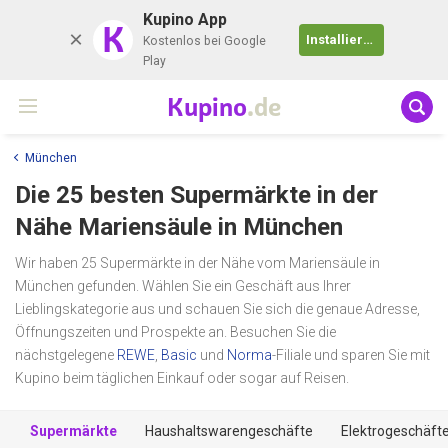
Kupino App
K
Installieren
Kostenlos bei Google
Play
Kupino
.de
München
Die 25 besten Supermärkte in der
Nähe
Mariensäule
in München
Wir haben 25 Supermärkte in der Nähe vom Mariensäule in
München gefunden. Wählen Sie ein Geschäft aus Ihrer
Lieblingskategorie aus und schauen Sie sich die genaue Adresse,
Öffnungszeiten und Prospekte an. Besuchen Sie die
nächstgelegene
REWE
,
Basic
und
Norma
-Filiale und sparen Sie mit
Kupino beim täglichen Einkauf oder sogar auf Reisen.
Supermärkte
Haushaltswarengeschäfte
Elektrogeschäft