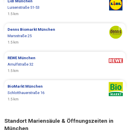
Lidl
München
Luisenstraße 51-53
1.5 km
Denns Biomarkt
München
Marsstraße 25
1.5 km
REWE
München
Arnulfstraße 32
1.5 km
BioMarkt
München
Schlotthauerstraße 16
1.5 km
Standort Mariensäule & Öffnungszeiten in
München