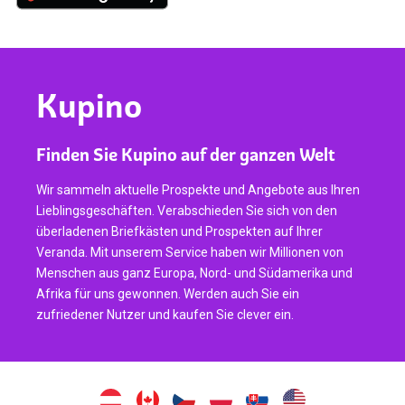
Kupino
Finden Sie Kupino auf der ganzen Welt
Wir sammeln aktuelle Prospekte und Angebote aus Ihren
Lieblingsgeschäften. Verabschieden Sie sich von den
überladenen Briefkästen und Prospekten auf Ihrer
Veranda. Mit unserem Service haben wir Millionen von
Menschen aus ganz Europa, Nord- und Südamerika und
Afrika für uns gewonnen. Werden auch Sie ein
zufriedener Nutzer und kaufen Sie clever ein.