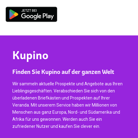
Kupino
Finden Sie Kupino auf der ganzen Welt
Wir sammeln aktuelle Prospekte und Angebote aus Ihren
Lieblingsgeschäften. Verabschieden Sie sich von den
überladenen Briefkästen und Prospekten auf Ihrer
Veranda. Mit unserem Service haben wir Millionen von
Menschen aus ganz Europa, Nord- und Südamerika und
Afrika für uns gewonnen. Werden auch Sie ein
zufriedener Nutzer und kaufen Sie clever ein.