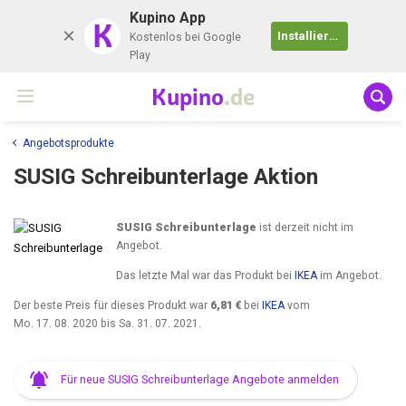
Kupino App
K
Installieren
Kostenlos bei Google
Play
Kupino
.de
Angebotsprodukte
SUSIG Schreibunterlage Aktion
SUSIG Schreibunterlage
ist derzeit nicht im
Angebot.
Das letzte Mal war das Produkt bei
IKEA
im Angebot.
Der beste Preis für dieses Produkt war
6,81 €
bei
IKEA
vom
Mo. 17. 08. 2020
bis
Sa. 31. 07. 2021
.
Für neue SUSIG Schreibunterlage Angebote anmelden