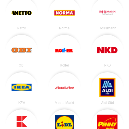
Netto
Norma
Rossmann
OBI
Roller
NKD
IKEA
Media Markt
Aldi Süd