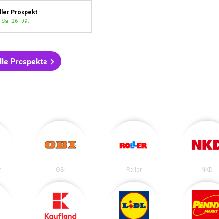
ller Prospekt
 Sa. 26. 09.
lle Prospekte
n
OBI
Roller
NKD