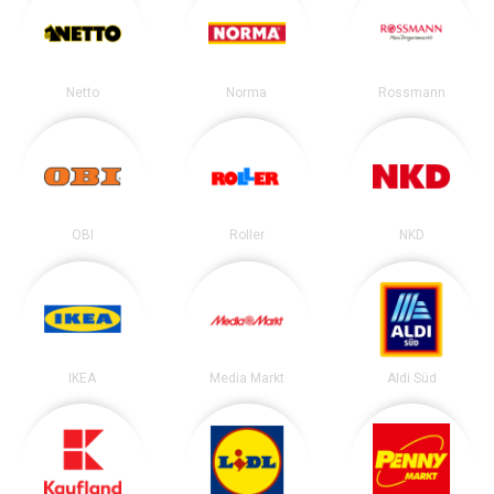
Netto
Norma
Rossmann
OBI
Roller
NKD
IKEA
Media Markt
Aldi Süd