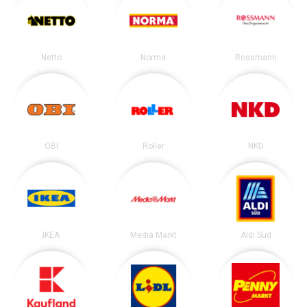
Netto
Norma
Rossmann
OBI
Roller
NKD
IKEA
Media Markt
Aldi Süd