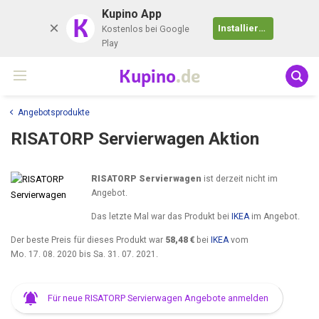
Kupino App
K
Installieren
Kostenlos bei Google
Play
Kupino
.de
Angebotsprodukte
RISATORP Servierwagen Aktion
RISATORP Servierwagen
ist derzeit nicht im
Angebot.
Das letzte Mal war das Produkt bei
IKEA
im Angebot.
Der beste Preis für dieses Produkt war
58,48 €
bei
IKEA
vom
Mo. 17. 08. 2020
bis
Sa. 31. 07. 2021
.
Für neue RISATORP Servierwagen Angebote anmelden